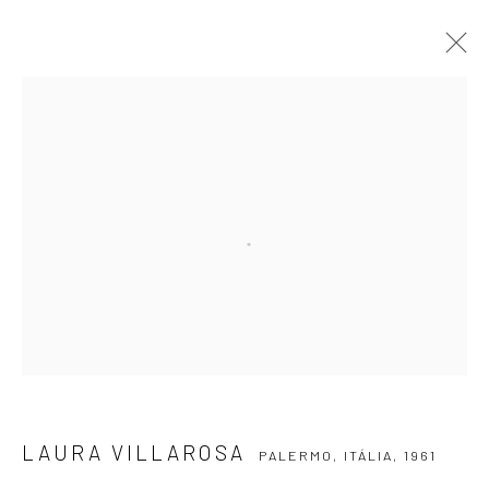
LAURA VILLAROSA
PALERMO, ITÁLIA,
1961
APRESENTAÇÃO
OBRAS
BIOGRAFIA
EXPOSIÇÕES
EVENTOS
BLOG
ASSINE NOSSA NEWSLETTER
Primeiro nome *
Email *
LAURA VILLAROSA
PALERMO, ITÁLIA,
1961