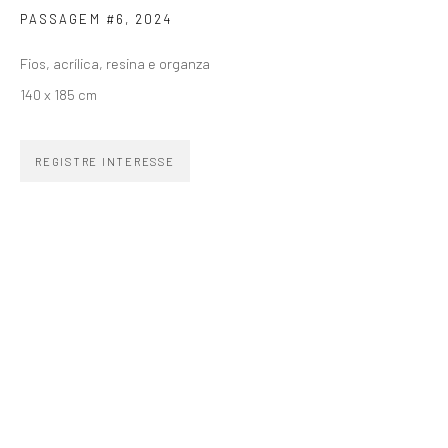
PASSAGEM #6
,
2024
SIGNUP
Fios, acrílica, resina e organza
140 x 185 cm
REGISTRE INTERESSE
ZIPPER GALERIA
R. Estados Unidos, 1494
Jardim America 01427-001
São Paulo - Brasil
INSCREVA-SE
Substack
CONTATO
zipper@zippergaleria.com.br