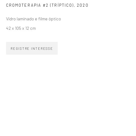
CROMOTERAPIA #2 (TRÍPTICO)
,
2020
SIGNUP
Vidro laminado e filme óptico
42 x 105 x 12 cm
REGISTRE INTERESSE
ZIPPER GALERIA
R. Estados Unidos, 1494
Jardim America 01427-001
São Paulo - Brasil
INSCREVA-SE
Substack
CONTATO
zipper@zippergaleria.com.br