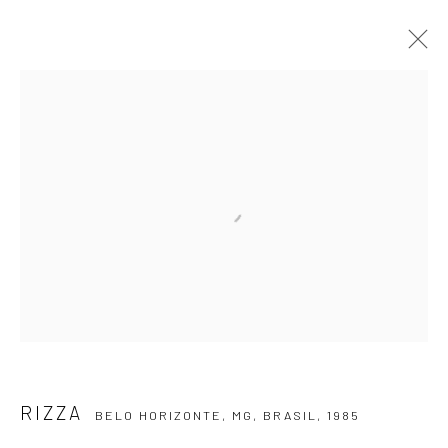
RIZZA
BELO HORIZONTE, MG, BRASIL,
1985
APRESENTAÇÃO
OBRAS
VÍDEO
EXPOSIÇÕES
EVENTOS
BLOG
ASSINE NOSSA NEWSLETTER
Primeiro nome *
Email *
RIZZA
BELO HORIZONTE, MG, BRASIL,
1985