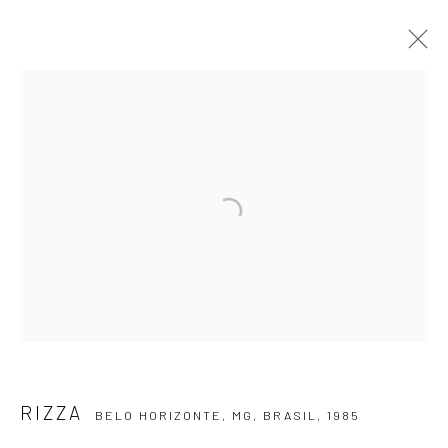
RIZZA
BELO HORIZONTE, MG, BRASIL,
1985
APRESENTAÇÃO
OBRAS
VÍDEO
EXPOSIÇÕES
EVENTOS
BLOG
ASSINE NOSSA NEWSLETTER
Primeiro nome *
Email *
RIZZA
BELO HORIZONTE, MG, BRASIL,
1985