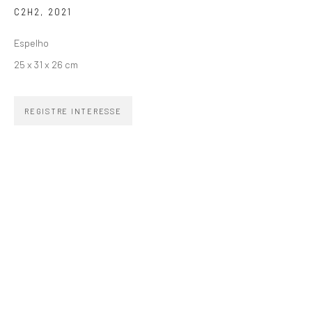
C2H2
,
2021
SIGNUP
Espelho
25 x 31 x 26 cm
REGISTRE INTERESSE
ZIPPER GALERIA
R. Estados Unidos, 1494
Jardim America 01427-001
São Paulo - Brasil
INSCREVA-SE
Substack
CONTATO
zipper@zippergaleria.com.br