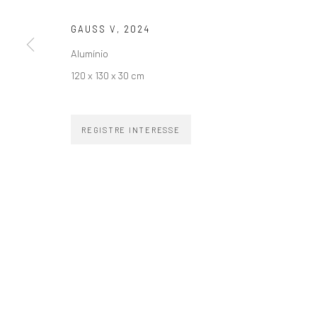
GAUSS V
,
2024
Alumínio
120 x 130 x 30 cm
ZIPPER GALERIA
CONTATO
R. Estados Unidos, 1494
zipper@zippergaleria.c
REGISTRE INTERESSE
Jardim America 01427-001
+55 (11) 4306 4306
São Paulo - Brasil
WhatsApp
INSCREVA-SE
Substack
COPYRIGHT © ZIPPER GALERIA, 2026.
SITE PRODUZIDO POR