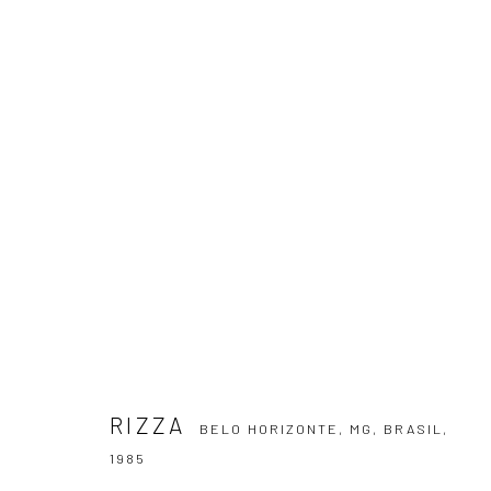
RIZZA
BELO HORIZONTE, MG, BRASIL,
1985
RIZZA
BELO HORIZONTE, MG, BRASIL,
ASSINE NOSSA NEWSLETTER
1985
Primeiro nome *