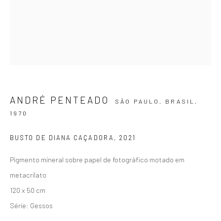
ZIPPER GALERIA
R. Estados Unidos, 1494
Jardim America 01427-001
ANDRÉ PENTEADO
SÃO PAULO, BRASIL,
São Paulo - Brasil
1970
BUSTO DE DIANA CAÇADORA
,
2021
INSCREVA-SE
Substack
Pigmento mineral sobre papel de fotográfico motado em
metacrilato
CONTATO
120 x 50 cm
zipper@zippergaleria.com.br
Série:
Gessos
+55 (11) 4306 4306