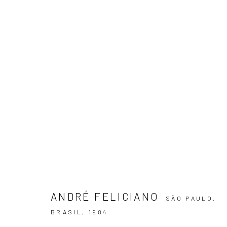
ARTWORKS
ASSINE NOSSA NEWSLETTER
Primeiro nome *
ANDRÉ FELICIANO
SÃO PAULO,
BRASIL,
1984