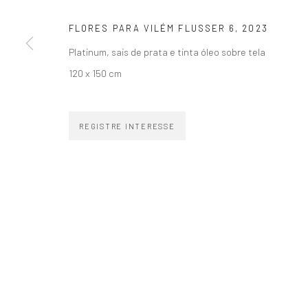
ZIPPER GALERIA
CONTATO
FLORES PARA VILÉM FLUSSER 6
,
2023
R. Estados Unidos, 1494
zipper@zippergaleria.c
Platinum, sais de prata e tinta óleo sobre tela
Jardim America 01427-001
+55 (11) 4306 4306
120 x 150 cm
São Paulo - Brasil
WhatsApp
REGISTRE INTERESSE
INSCREVA-SE
Substack
COPYRIGHT © ZIPPER GALERIA, 2026.
SITE PRODUZIDO POR