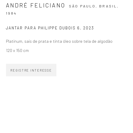
ANDRÉ FELICIANO
SÃO PAULO, BRASIL,
1984
JANTAR PARA PHILIPPE DUBOIS 6
,
2023
ZIPPER GALERIA
Platinum, sais de prata e tinta óleo sobre tela de algodão
R. Estados Unidos, 1494
120 x 150 cm
Jardim America 01427-001
São Paulo - Brasil
REGISTRE INTERESSE
INSCREVA-SE
Substack
CONTATO
zipper@zippergaleria.com.br
+55 (11) 4306 4306