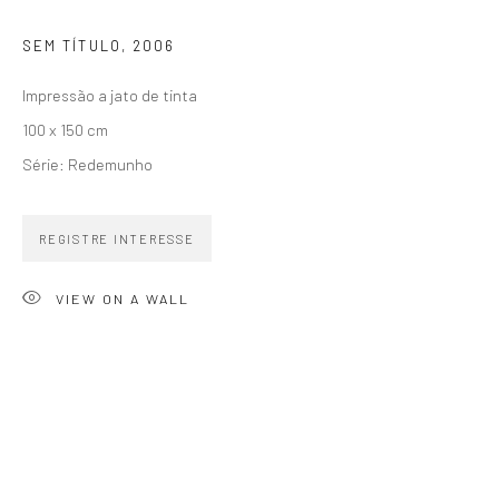
SEM TÍTULO
,
2006
Impressão a jato de tinta
100 x 150 cm
ZIPPER GALERIA
Série:
Redemunho
R. Estados Unidos, 1494
Jardim America 01427-001
REGISTRE INTERESSE
São Paulo - Brasil
VIEW ON A WALL
INSCREVA-SE
Substack
CONTATO
zipper@zippergaleria.com.br
+55 (11) 4306 4306