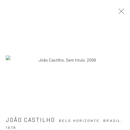
ARTWORKS
ASSINE NOSSA NEWSLETTER
Primeiro nome *
Email *
JOÃO CASTILHO
BELO HORIZONTE, BRASIL,
SIGNUP
1978