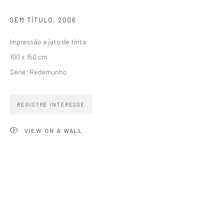
SEM TÍTULO
,
2006
Impressão a jato de tinta
100 x 150 cm
ZIPPER GALERIA
Série:
Redemunho
R. Estados Unidos, 1494
Jardim America 01427-001
REGISTRE INTERESSE
São Paulo - Brasil
VIEW ON A WALL
INSCREVA-SE
Substack
CONTATO
zipper@zippergaleria.com.br
+55 (11) 4306 4306