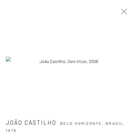
ARTWORKS
ASSINE NOSSA NEWSLETTER
Primeiro nome *
Email *
JOÃO CASTILHO
BELO HORIZONTE, BRASIL,
SIGNUP
1978