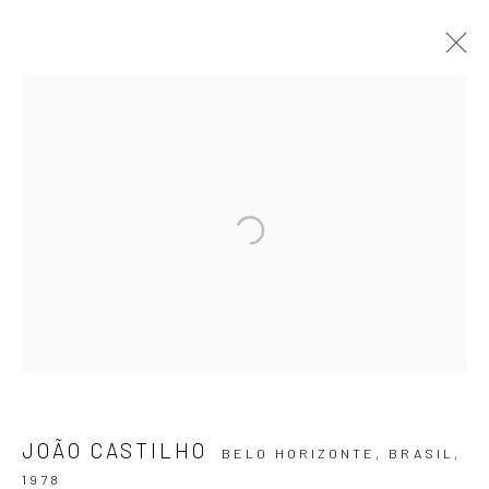
ARTWORKS
ASSINE NOSSA NEWSLETTER
Primeiro nome *
Email *
JOÃO CASTILHO
BELO HORIZONTE, BRASIL,
SIGNUP
1978