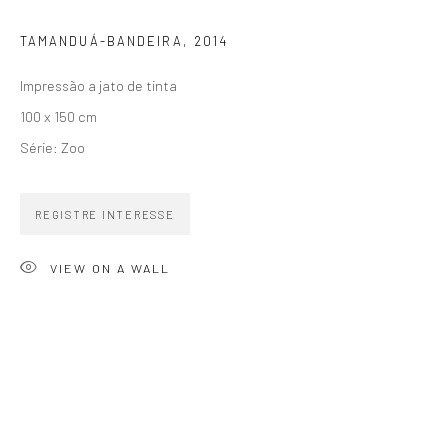
TAMANDUÁ-BANDEIRA
,
2014
Impressão a jato de tinta
100 x 150 cm
ZIPPER GALERIA
Série:
Zoo
R. Estados Unidos, 1494
Jardim America 01427-001
REGISTRE INTERESSE
São Paulo - Brasil
VIEW ON A WALL
INSCREVA-SE
Substack
CONTATO
zipper@zippergaleria.com.br
+55 (11) 4306 4306