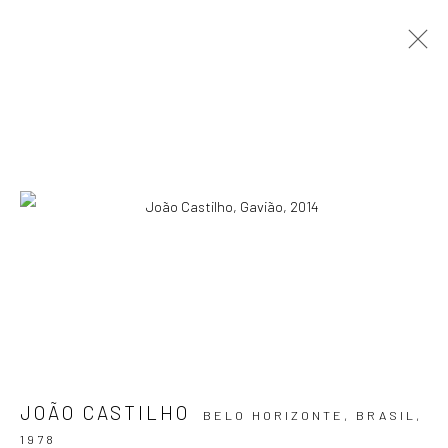
ARTWORKS
ASSINE NOSSA NEWSLETTER
Primeiro nome *
Email *
JOÃO CASTILHO
BELO HORIZONTE, BRASIL,
SIGNUP
1978