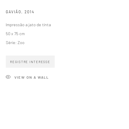
GAVIÃO
,
2014
Impressão a jato de tinta
50 x 75 cm
ZIPPER GALERIA
Série:
Zoo
R. Estados Unidos, 1494
Jardim America 01427-001
REGISTRE INTERESSE
São Paulo - Brasil
VIEW ON A WALL
INSCREVA-SE
Substack
CONTATO
zipper@zippergaleria.com.br
+55 (11) 4306 4306