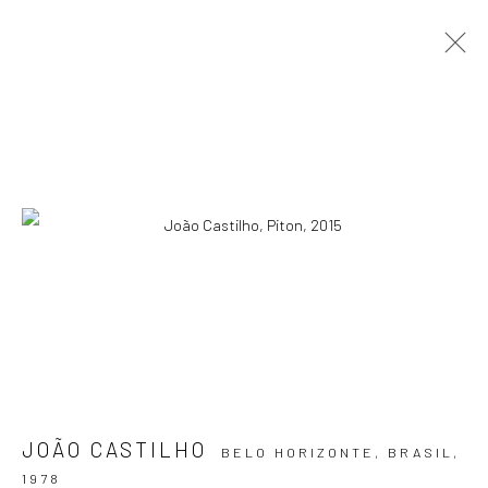
ARTWORKS
ASSINE NOSSA NEWSLETTER
Primeiro nome *
Email *
JOÃO CASTILHO
BELO HORIZONTE, BRASIL,
SIGNUP
1978