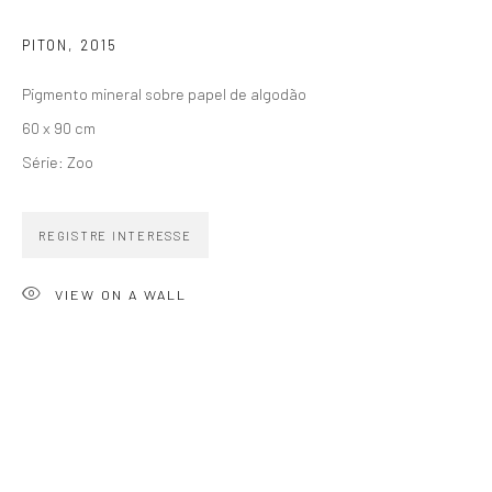
PITON
,
2015
Pigmento mineral sobre papel de algodão
60 x 90 cm
ZIPPER GALERIA
Série:
Zoo
R. Estados Unidos, 1494
Jardim America 01427-001
REGISTRE INTERESSE
São Paulo - Brasil
VIEW ON A WALL
INSCREVA-SE
Substack
CONTATO
zipper@zippergaleria.com.br
+55 (11) 4306 4306