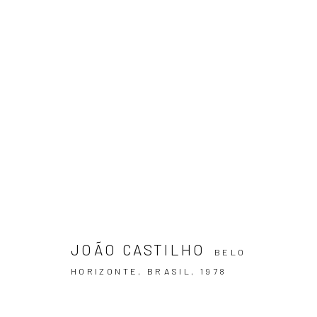
ARTWORKS
ASSINE NOSSA NEWSLETTER
Primeiro nome *
JOÃO CASTILHO
BELO
HORIZONTE, BRASIL,
1978