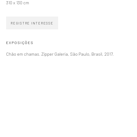
WhatsApp
310 x 130 cm
HORÁRIO
REGISTRE INTERESSE
Segunda a sexta 10h–19h
Sábados 11h–17h
EXPOSIÇÕES
Chão em chamas. Zipper Galeria, São Paulo, Brasil, 2017.
Go
COPYRIGHT © ZIPPER GALERIA, 2026.
SITE PRODUZIDO POR ARTLOGIC