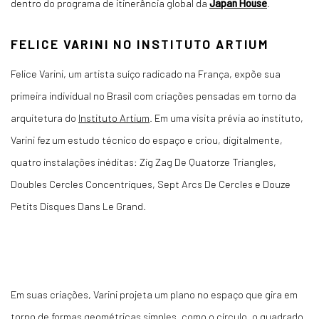
dentro do programa de itinerância global da
Japan House
.
FELICE VARINI NO INSTITUTO ARTIUM
Felice Varini, um artista suíço radicado na França, expõe sua
primeira individual no Brasil com criações pensadas em torno da
arquitetura do
Instituto Artium
. Em uma visita prévia ao instituto,
Varini fez um estudo técnico do espaço e criou, digitalmente,
quatro instalações inéditas: Zig Zag De Quatorze Triangles,
Doubles Cercles Concentriques, Sept Arcs De Cercles e Douze
Petits Disques Dans Le Grand.
Em suas criações, Varini projeta um plano no espaço que gira em
torno de formas geométricas simples, como o círculo, o quadrado,