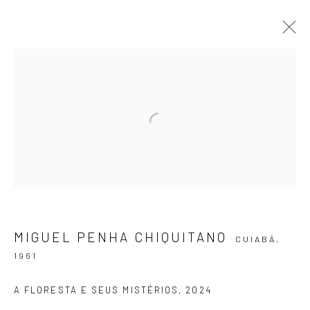
OBRAS
ASSINE NOSSA NEWSLETTER
Primeiro nome *
MIGUEL PENHA CHIQUITANO
CUIABÁ,
1961
Email *
A FLORESTA E SEUS MISTÉRIOS
,
2024