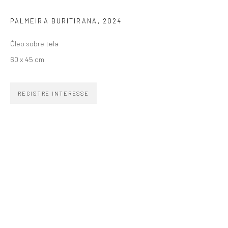
PALMEIRA BURITIRANA
,
2024
SIGNUP
Óleo sobre tela
60 x 45 cm
REGISTRE INTERESSE
ZIPPER GALERIA
R. Estados Unidos, 1494
Jardim America 01427-001
São Paulo - Brasil
INSCREVA-SE
Substack
CONTATO