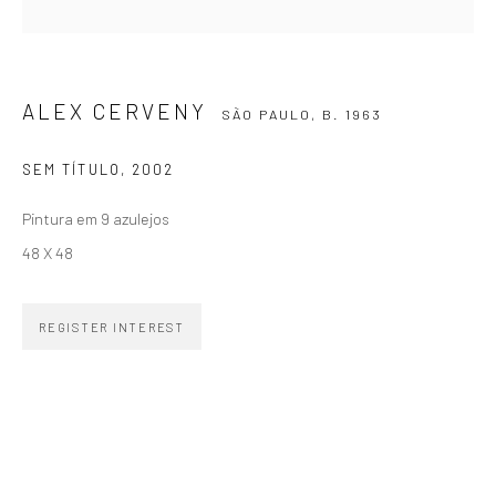
SIGNUP
ALEX CERVENY
SÃO PAULO,
B. 1963
ZIPPER GALERIA
SEM TÍTULO
,
2002
R. Estados Unidos, 1494
Pintura em 9 azulejos
Jardim America, 01427-001
48 X 48
São Paulo - Brasil
REGISTER INTEREST
SUBSCRIBE
Substack
CONTACT
zipper@zippergaleria.com.br