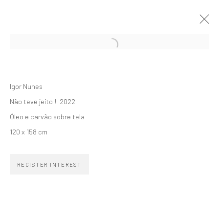
SÓ OS CRIA...
IGOR NUNES
5 APRIL - 7 MAY 2022
Igor Nunes
ARTWORKS
OVERVIEW
INSTALLATION VIEWS
Não teve jeito ! 2022
Óleo e carvão sobre tela
120 x 158 cm
SUBSCRIBE TO OUR NEWSLETTER
First name *
REGISTER INTEREST
Email *