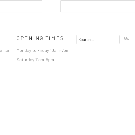
OPENING TIMES
Go
om.br
Monday to Friday 10am–7pm
Saturday 11am–5pm