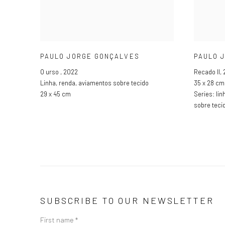
PAULO JORGE GONÇALVES
PAULO 
O urso
,
2022
Recado II
,
Linha
,
renda
,
aviamentos sobre tecido
35 x 28 cm
29 x 45 cm
Series:
lin
sobre teci
SUBSCRIBE TO OUR NEWSLETTER
First name *