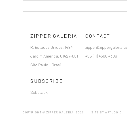
ZIPPER GALERIA
CONTACT
R. Estados Unidos, 1494
zipper@zippergaleria.c
Jardim America, 01427-001
+55 (11) 4306 4306
São Paulo - Brasil
SUBSCRIBE
Substack
COPYRIGHT © ZIPPER GALERIA, 2026.
SITE BY ARTLOGIC