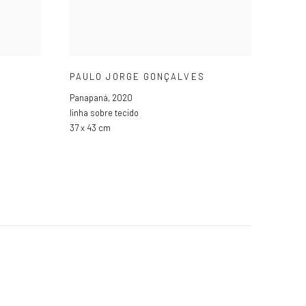
PAULO JORGE GONÇALVES
Panapaná
,
2020
linha sobre tecido
37 x 43 cm