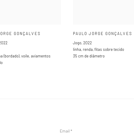
JORGE GONÇALVES
PAULO JORGE GONÇALVES
2022
Jogo
,
2022
linha
,
renda
,
fitas sobre tecido
ha (bordado)
,
voile
,
aviamentos
35 cm de diâmetro
do
Email *