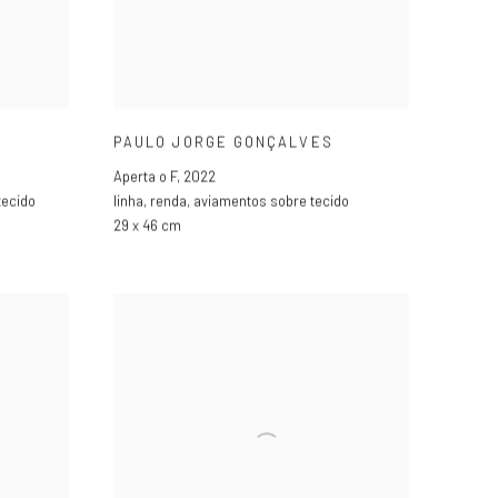
PAULO JORGE GONÇALVES
Aperta o F
,
2022
tecido
linha
,
renda
,
aviamentos sobre tecido
29 x 46 cm