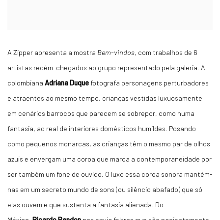
A Zipper apresenta a mostra
Bem-vindos
, com trabalhos de 6
artistas recém-chegados ao grupo representado pela galeria. A
colombiana
Adriana Duque
fotografa personagens perturbadores
e atraentes ao mesmo tempo, crianças vestidas luxuosamente
em cenários barrocos que parecem se sobrepor, como numa
fantasia, ao real de interiores domésticos humildes. Posando
como pequenos monarcas, as crianças têm o mesmo par de olhos
azuis e envergam uma coroa que marca a contemporaneidade por
ser também um fone de ouvido. O luxo essa coroa sonora mantém-
nas em um secreto mundo de sons (ou silêncio abafado) que só
elas ouvem e que sustenta a fantasia alienada. Do
México,
Ricardo Rendon
nos envia feltros que são pacientemente