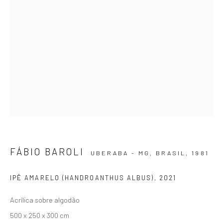
Email *
SIGNUP
ZIPPER GALERIA
R. Estados Unidos, 1494
FÁBIO BAROLI
UBERABA - MG, BRASIL,
1981
Jardim America 01427-001
São Paulo - Brasil
IPÊ AMARELO (HANDROANTHUS ALBUS)
,
2021
Acrílica sobre algodão
INSCREVA-SE
500 x 250 x 300 cm
Substack