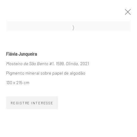
IGREJAS BARROCAS E CAVALINHOS DE
PAU
Flávia Junqueira
FLÁVIA JUNQUEIRA
2 - 30 OUTUBRO 2021
Mosteiro de São Bento #1, 1599, Olinda
, 2021
OBRAS
APRESENTAÇÃO
Pigmento mineral sobre papel de algodão
130 x 215 cm
ASSINE NOSSA NEWSLETTER
REGISTRE INTERESSE
Primeiro nome *
Email *