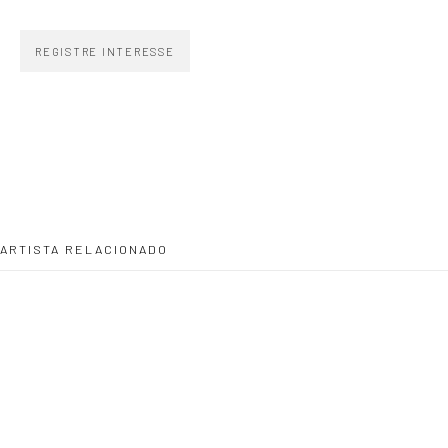
CONTATO
REGISTRE INTERESSE
zipper@zippergaleria.com.br
+55 (11) 4306 4306
WhatsApp
HORÁRIO
Segunda a sexta 10h–19h
Sábados 11h–17h
ARTISTA RELACIONADO
Go
CAMILLE KACHANI