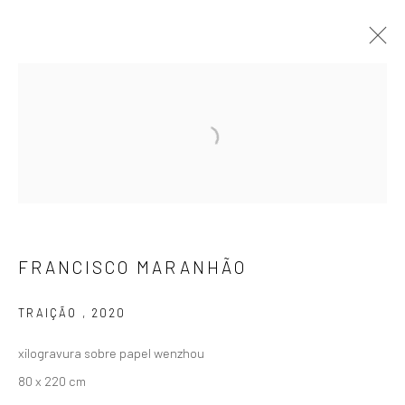
15º SALÃO DOS ARTISTAS SEM
GALERIA
EXPOSIÇÃO COLETIVA
18 JANEIRO - 2 MARÇO 2024
OBRAS
APRESENTAÇÃO
FRANCISCO MARANHÃO
ASSINE NOSSA NEWSLETTER
TRAIÇÃO
,
2020
Primeiro nome *
xilogravura sobre papel wenzhou
80 x 220 cm
Email *