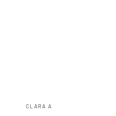
15º SALÃO DOS ARTISTAS SEM
EXPOSIÇÃO COLETIVA
18 JANEIRO - 2 MARÇO 2
CLARA A