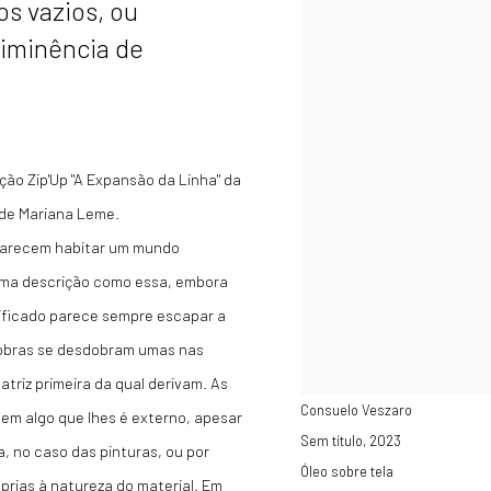
os vazios, ou
 iminência de
ção Zip'Up "A Expansão da Linha" da
 de Mariana Leme.
 parecem habitar um mundo
uma descrição como essa, embora
gnificado parece sempre escapar a
 obras se desdobram umas nas
atriz primeira da qual derivam. As
Consuelo Veszaro
em algo que lhes é externo, apesar
Sem título
,
2023
, no caso das pinturas, ou por
Óleo sobre tela
óprias à natureza do material. Em