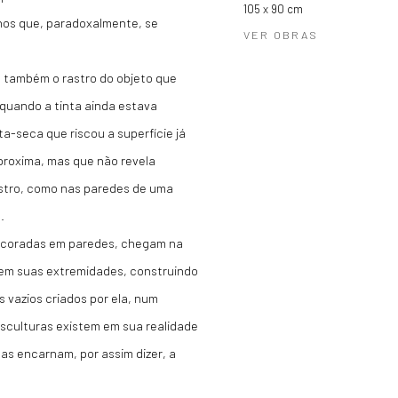
105 x 90 cm
lhos que, paradoxalmente, se
VER OBRAS
 e também o rastro do objeto que
 quando a tinta ainda estava
a-seca que riscou a superfície já
proxima, mas que não revela
astro, como nas paredes de uma
.
escoradas em paredes, chegam na
s em suas extremidades, construindo
os vazios criados por ela, num
esculturas existem em sua realidade
as encarnam, por assim dizer, a