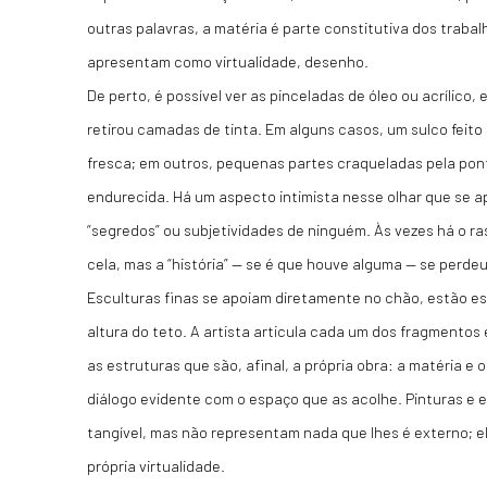
outras palavras, a matéria é parte constitutiva dos traba
apresentam como virtualidade, desenho.
De perto, é possível ver as pinceladas de óleo ou acrílico,
retirou camadas de tinta. Em alguns casos, um sulco feito
fresca; em outros, pequenas partes craqueladas pela pont
endurecida. Há um aspecto intimista nesse olhar que se a
“segredos” ou subjetividades de ninguém. Às vezes há o r
cela, mas a “história” — se é que houve alguma — se perdeu
Esculturas finas se apoiam diretamente no chão, estão 
altura do teto. A artista articula cada um dos fragmento
as estruturas que são, afinal, a própria obra: a matéria e 
diálogo evidente com o espaço que as acolhe. Pinturas e 
tangível, mas não representam nada que lhes é externo; el
própria virtualidade.