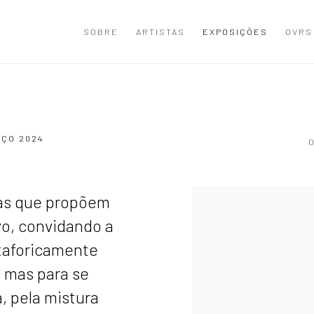
SOBRE
ARTISTAS
EXPOSIÇÕES
OVRS
RÇO 2024
as que propõem
o, convidando a
etaforicamente
, mas para se
a, pela mistura