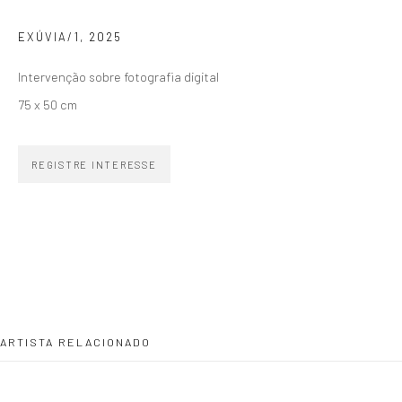
EXÚVIA/1
,
2025
SIGNUP
Intervenção sobre fotografia digital
75 x 50 cm
REGISTRE INTERESSE
ZIPPER GALERIA
R. Estados Unidos, 1494
Jardim America 01427-001
São Paulo - Brasil
INSCREVA-SE
ARTISTA RELACIONADO
Substack