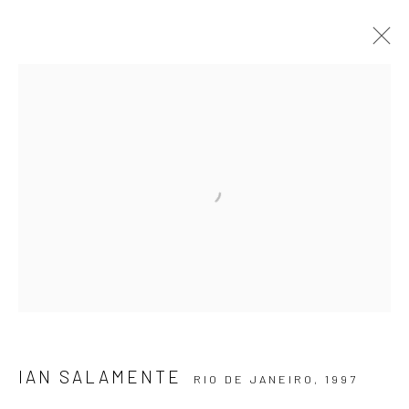
FOME DO CÃO
IAN SALAMENTE
23 JULHO - 23 AGOSTO 2025
OBRAS
APRESENTAÇÃO
VISTAS DA EXPOSIÇÃO
VIRTUAL EXHIBITION
ASSINE NOSSA NEWSLETTER
Primeiro nome *
IAN SALAMENTE
RIO DE JANEIRO,
1997
Email *