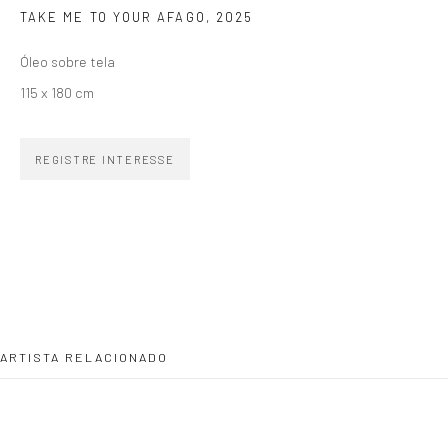
TAKE ME TO YOUR AFAGO
,
2025
Óleo sobre tela
SIGNUP
115 x 180 cm
REGISTRE INTERESSE
ZIPPER GALERIA
R. Estados Unidos, 1494
Jardim America 01427-001
São Paulo - Brasil
ARTISTA RELACIONADO
INSCREVA-SE
Substack