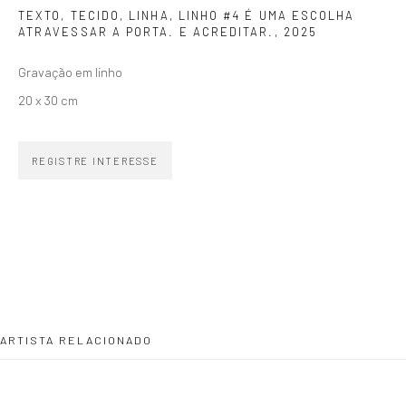
TEXTO, TECIDO, LINHA, LINHO #4 É UMA ESCOLHA
ATRAVESSAR A PORTA. E ACREDITAR.
,
2025
SIGNUP
Gravação em linho
20 x 30 cm
REGISTRE INTERESSE
ZIPPER GALERIA
R. Estados Unidos, 1494
Jardim America 01427-001
São Paulo - Brasil
ARTISTA RELACIONADO
INSCREVA-SE
Substack