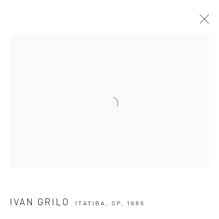
CHEGUEI, CHEGUEI. LAR, LAR, LAR.
IVAN GRILO
26 AGOSTO - 11 OUTUBRO 2025
OBRAS
APRESENTAÇÃO
VISTAS DA EXPOSIÇÃO
VIRTUAL EXHIBITION
ASSINE NOSSA NEWSLETTER
Primeiro nome *
IVAN GRILO
ITATIBA, SP,
1986
Email *