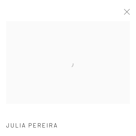
RASTRO E PULSÃO
JULIA PEREIRA
16 OUTUBRO - 19 DEZEMBRO 2025
OBRAS
APRESENTAÇÃO
VISTAS DA EXPOSIÇÃO
VÍDEO
VIRTUAL EXHIBITION
ASSINE NOSSA NEWSLETTER
Primeiro nome *
JULIA PEREIRA
Email *