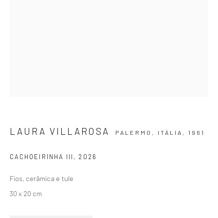
SIGNUP
ZIPPER GALERIA
R. Estados Unidos, 1494
LAURA VILLAROSA
PALERMO, ITÁLIA,
1961
Jardim America 01427-001
São Paulo - Brasil
CACHOEIRINHA III
,
2026
Fios, cerâmica e tule
INSCREVA-SE
30 x 20 cm
Substack