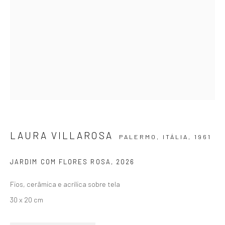
SIGNUP
ZIPPER GALERIA
R. Estados Unidos, 1494
LAURA VILLAROSA
PALERMO, ITÁLIA,
1961
Jardim America 01427-001
São Paulo - Brasil
JARDIM COM FLORES ROSA
,
2026
Fios, cerâmica e acrílica sobre tela
INSCREVA-SE
30 x 20 cm
Substack