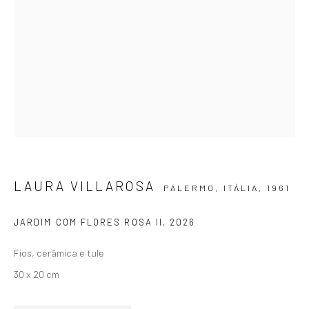
SIGNUP
ZIPPER GALERIA
R. Estados Unidos, 1494
LAURA VILLAROSA
PALERMO, ITÁLIA,
1961
Jardim America 01427-001
São Paulo - Brasil
JARDIM COM FLORES ROSA II
,
2026
Fios, cerâmica e tule
INSCREVA-SE
30 x 20 cm
Substack