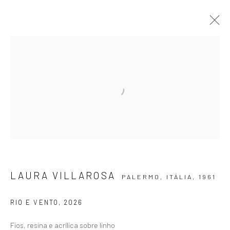
FIO D’ÁGUA
LAURA VILLAROSA
16 MAIO - 13 JUNHO 2026
OBRAS
APRESENTAÇÃO
VISTAS DA EXPOSIÇÃO
VIRTUAL EXHIBITION
ASSINE NOSSA NEWSLETTER
LAURA VILLAROSA
PALERMO, ITÁLIA,
1961
Primeiro nome *
RIO E VENTO
,
2026
Email *
Fios, resina e acrílica sobre linho