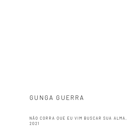
SE CORRER O BICHO PEGA, SE
GUNGA GUERRA
18 JUNHO - 1 AGOSTO 2026
GUNGA GUERRA
NÃO CORRA QUE EU VIM BUSCAR SUA ALMA
,
2021