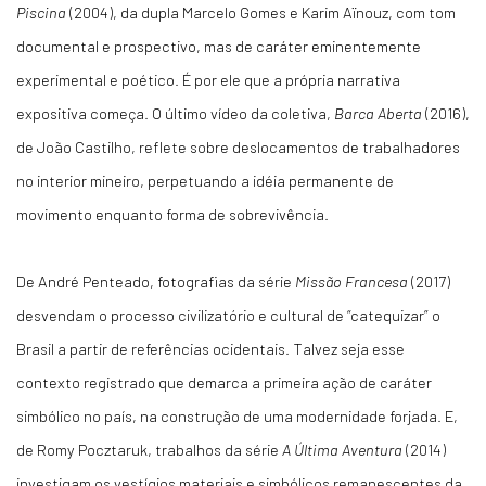
Piscina
(2004), da dupla Marcelo Gomes e Karim Aïnouz, com tom
documental e prospectivo, mas de caráter eminentemente
experimental e poético. É por ele que a própria narrativa
expositiva começa. O último vídeo da coletiva,
Barca Aberta
(2016),
de João Castilho, reflete sobre deslocamentos de trabalhadores
no interior mineiro, perpetuando a idéia permanente de
movimento enquanto forma de sobrevivência.
De André Penteado, fotografias da série
Missão Francesa
(2017)
desvendam o processo civilizatório e cultural de “catequizar” o
Brasil a partir de referências ocidentais. Talvez seja esse
contexto registrado que demarca a primeira ação de caráter
simbólico no país, na construção de uma modernidade forjada. E,
de Romy Pocztaruk, trabalhos da série
A Última Aventura
(2014)
investigam os vestígios materiais e simbólicos remanescentes da