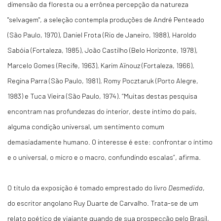
dimensão da floresta ou a errônea percepção da natureza
"selvagem", a seleção contempla produções de André Penteado
(São Paulo, 1970), Daniel Frota (Rio de Janeiro, 1988), Haroldo
Sabóia (Fortaleza, 1985), João Castilho (Belo Horizonte, 1978),
Marcelo Gomes (Recife, 1963), Karim Aïnouz (Fortaleza, 1966),
Regina Parra (São Paulo, 1981), Romy Pocztaruk (Porto Alegre,
1983) e Tuca Vieira (São Paulo, 1974). “Muitas destas pesquisa
encontram nas profundezas do interior, deste íntimo do país,
alguma condição universal, um sentimento comum
demasiadamente humano. O interesse é este: confrontar o íntimo
e o universal, o micro e o macro, confundindo escalas”, afirma.
O título da exposição é tomado emprestado do livro
Desmedida
,
do escritor angolano Ruy Duarte de Carvalho. Trata-se de um
relato poético de viajante quando de sua prospecção pelo Brasil,