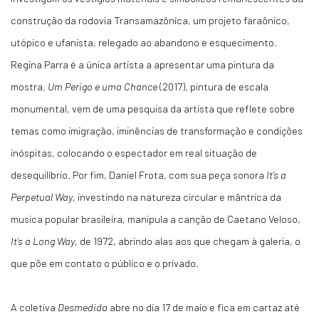
construção da rodovia Transamazônica, um projeto faraônico,
utópico e ufanista, relegado ao abandono e esquecimento.
Regina Parra é a única artista a apresentar uma pintura da
mostra.
Um Perigo e uma Chance
(2017), pintura de escala
monumental, vem de uma pesquisa da artista que reflete sobre
temas como imigração, iminências de transformação e condições
inóspitas, colocando o espectador em real situação de
desequilíbrio. Por fim, Daniel Frota, com sua peça sonora
It’s a
Perpetual Way
, investindo na natureza circular e mântrica da
musica popular brasileira, manipula a canção de Caetano Veloso,
It’s a Long Way
, de 1972, abrindo alas aos que chegam à galeria, o
que põe em contato o público e o privado.
A coletiva
Desmedida
abre no dia 17 de maio e fica em cartaz até