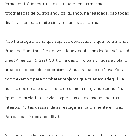
forma contrária: estruturas que parecem as mesmas,
fotografadas de outros ângulos, quando, na realidade, são todas
distintas, embora muito similares umas às outras.
"Não há praga urbana que seja tão devastadora quanto a Grande
Praga da Monotonia", escreveu Jane Jacobs em
Death and Life of
Great American Cities
(1961), uma das principais críticas ao plano
urbano ortodoxo do modernismo. A autora parte de Nova York
como exemplo para combater projetos que queriam adequá-la
aos moldes do que era entendido como uma "grande cidade" na
época, com viadutos e vias expressas atravessando bairros
inteiros. Muitas dessas ideias respigaram tardiamente em São
Paulo, a partir dos anos 1970.
As imagens de Ivan Padovani carregam um pouco da monotonia