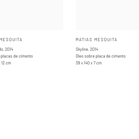
 MESQUITA
MATIAS MESQUITA
do
,
2014
Skyline
,
2014
 placas de cimento
Óleo sobre placa de cimento
x 12 cm
39 x 140 x 7 cm