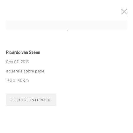
NOIR
RICARDO VAN STEEN
18 MAIO - 15 JUNHO 2013
Ricardo van Steen
OBRAS
APRESENTAÇÃO
VISTAS DA EXPOSIÇÃO
Céu 07
, 2013
PRESS RELEASE
aquarela sobre papel
140 x 140 cm
ASSINE NOSSA NEWSLETTER
REGISTRE INTERESSE
Primeiro nome *
Email *