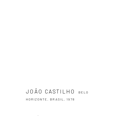
JOÃO CASTILHO
BELO HORIZONTE, BR
JOÃO CASTILHO
BELO
HORIZONTE, BRASIL,
1978
ASSINE NOSSA NEWSLETTER
Primeiro nome *