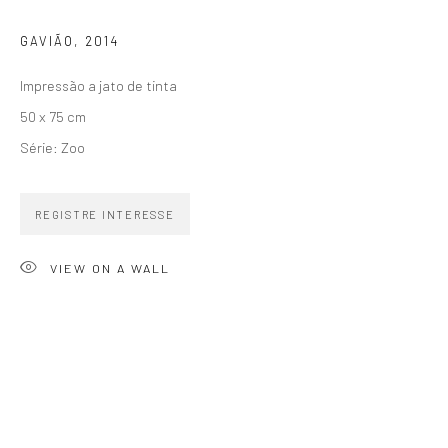
SIGNUP
GAVIÃO
,
2014
Impressão a jato de tinta
50 x 75 cm
Série:
Zoo
ZIPPER GALERIA
R. Estados Unidos, 1494
REGISTRE INTERESSE
Jardim America 01427-001
VIEW ON A WALL
São Paulo - Brasil
INSCREVA-SE
Substack
CONTATO
zipper@zippergaleria.com.br