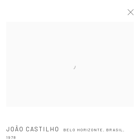
JOÃO CASTILHO
BELO HORIZONTE, BRASIL,
1978
APRESENTAÇÃO
OBRAS
EXPOSIÇÕES
EVENTOS
BLOG
ASSINE NOSSA NEWSLETTER
Primeiro nome *
Email *
JOÃO CASTILHO
BELO HORIZONTE, BRASIL,
1978