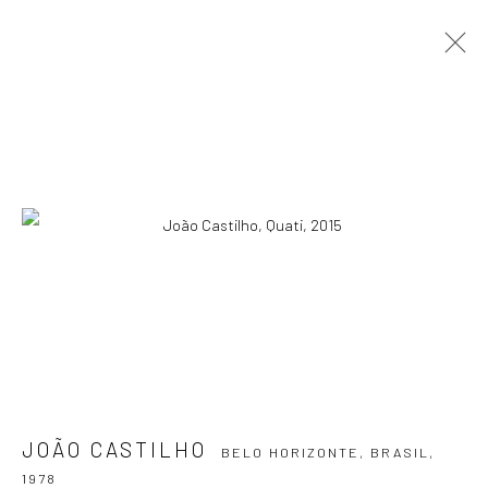
JOÃO CASTILHO
BELO HORIZONTE, BRASIL,
1978
APRESENTAÇÃO
OBRAS
EXPOSIÇÕES
EVENTOS
BLOG
ASSINE NOSSA NEWSLETTER
Primeiro nome *
Email *
JOÃO CASTILHO
BELO HORIZONTE, BRASIL,
1978