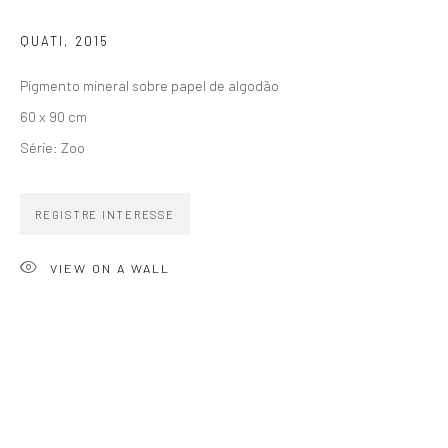
SIGNUP
QUATI
,
2015
Pigmento mineral sobre papel de algodão
60 x 90 cm
Série:
Zoo
ZIPPER GALERIA
R. Estados Unidos, 1494
REGISTRE INTERESSE
Jardim America 01427-001
VIEW ON A WALL
São Paulo - Brasil
INSCREVA-SE
Substack
CONTATO
zipper@zippergaleria.com.br