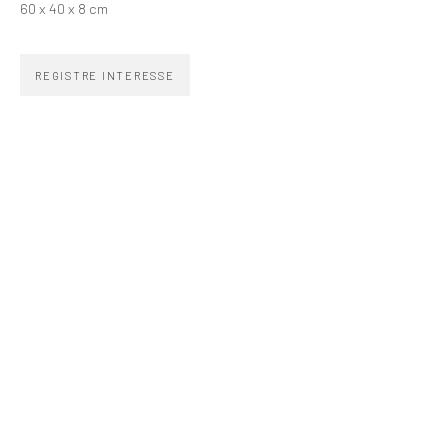
60 x 40 x 8 cm
+55 (11) 4306 4306
WhatsApp
REGISTRE INTERESSE
HORÁRIO
Segunda a sexta 10h–19h
Sábados 11h–17h
Go
COPYRIGHT © ZIPPER GALERIA, 2026.