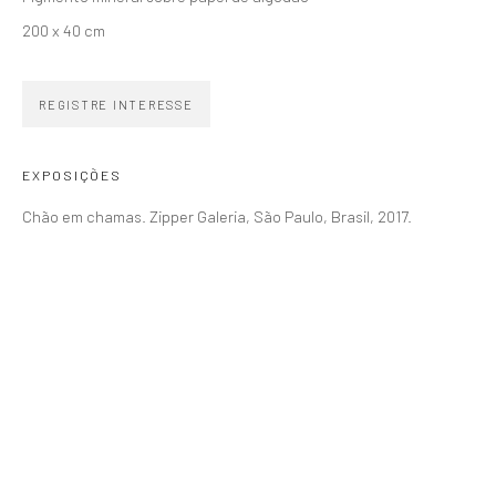
+55 (11) 4306 4306
200 x 40 cm
WhatsApp
REGISTRE INTERESSE
HORÁRIO
Segunda a sexta 10h–19h
EXPOSIÇÕES
Sábados 11h–17h
Chão em chamas. Zipper Galeria, São Paulo, Brasil, 2017.
Go
COPYRIGHT © ZIPPER GALERIA, 2026.