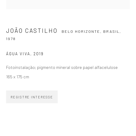
SIGNUP
JOÃO CASTILHO
BELO HORIZONTE, BRASIL,
1978
ZIPPER GALERIA
ÁGUA VIVA
,
2019
R. Estados Unidos, 1494
Fotoinstalação; pigmento mineral sobre papel alfacelulose
Jardim America 01427-001
165 x 175 cm
São Paulo - Brasil
REGISTRE INTERESSE
INSCREVA-SE
Substack
CONTATO
zipper@zippergaleria.com.br