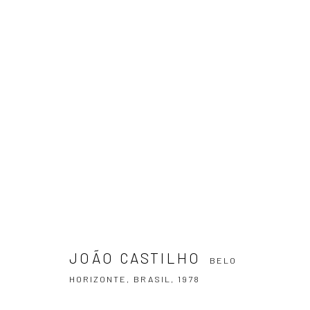
JOÃO CASTILHO
BELO HORIZONTE, BR
JOÃO CASTILHO
BELO
HORIZONTE, BRASIL,
1978
ASSINE NOSSA NEWSLETTER
Primeiro nome *