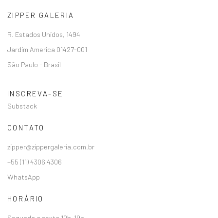
ZIPPER GALERIA
R. Estados Unidos, 1494
Jardim America 01427-001
São Paulo - Brasil
INSCREVA-SE
Substack
CONTATO
zipper@zippergaleria.com.br
+55 (11) 4306 4306
WhatsApp
HORÁRIO
Segunda a sexta 10h–19h