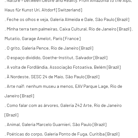
. Nature – between Desire and Reality. From Amazonia to the Alps,
Haus für Kunst Uri, Altdorf [Switzerland]
. Feche os olhos e veja, Galeria Almeida e Dale, São Paulo [Brazil]
. Minha terra tem palmeiras, Caixa Cultural, Rio de Janeiro [Brazil] .
Mutatio, Garage Amelot, Paris [France]
. O grito, Galeria Pence, Rio de Janeiro [Brazil]
. O espaço dividido, Goethe-Institut, Salvador [Brazil]
. A volta de Fordlândia, Associação Fotoativa, Belém [Brazil]
. À Nordeste, SESC 24 de Maio, São Paulo [Brazil]
. Arte naïf: nenhum museu a menos, EAV Parque Lage, Rio de
Janeiro [Brazil]
. Como falar com as árvores, Galeria Z42 Arte, Rio de Janeiro
[Brazil]
. Animal, Galeria Marcelo Guarnieri, São Paulo [Brazil]
. Poéticas do corpo, Galeria Ponto de Fuga, Curitiba [Brazil]