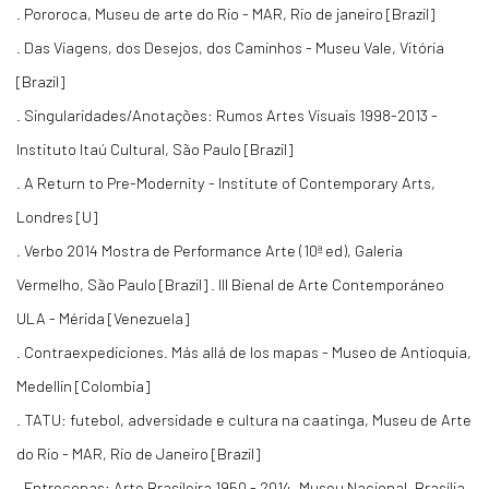
. Pororoca, Museu de arte do Rio - MAR, Rio de janeiro [Brazil]
. Das Viagens, dos Desejos, dos Caminhos - Museu Vale, Vitória
[Brazil]
. Singularidades/Anotações: Rumos Artes Visuais 1998-2013 -
Instituto Itaú Cultural, São Paulo [Brazil]
. A Return to Pre-Modernity - Institute of Contemporary Arts,
Londres [U]
. Verbo 2014 Mostra de Performance Arte (10ª ed), Galeria
Vermelho, São Paulo [Brazil] . III Bienal de Arte Contemporáneo
ULA - Mérida [Venezuela]
. Contraexpediciones. Más allá de los mapas - Museo de Antioquia,
Medellin [Colombia]
. TATU: futebol, adversidade e cultura na caatinga, Museu de Arte
do Rio - MAR, Rio de Janeiro [Brazil]
. Entrecopas: Arte Brasileira 1950 - 2014, Museu Nacional, Brasília