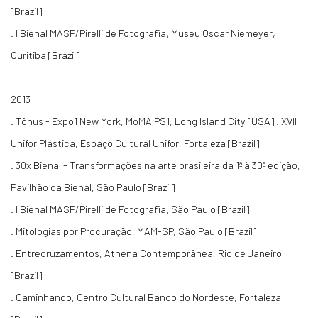
[Brazil]
. I Bienal MASP/Pirelli de Fotografia, Museu Oscar Niemeyer,
Curitiba [Brazil]
2013
. Tônus - Expo1 New York, MoMA PS1, Long Island City [USA] . XVII
Unifor Plástica, Espaço Cultural Unifor, Fortaleza [Brazil]
. 30x Bienal - Transformações na arte brasileira da 1ª à 30ª edição,
Pavilhão da Bienal, São Paulo [Brazil]
. I Bienal MASP/Pirelli de Fotografia, São Paulo [Brazil]
. Mitologias por Procuração, MAM-SP, São Paulo [Brazil]
. Entrecruzamentos, Athena Contemporânea, Rio de Janeiro
[Brazil]
. Caminhando, Centro Cultural Banco do Nordeste, Fortaleza