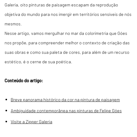
Galeria, oito pinturas de paisagem escapam da reprodução
objetiva do mundo para nos imergir em territórios sensíveis de nós
mesmos.
Nesse artigo, vamos mergulhar no mar da colorimetria que Góes
nos propõe, para compreender melhor o contexto de criação das
suas obras e como sua paleta de cores, para além de um recurso
estético, é o cerne de sua poética.
Conteúdo do artigo:
Breve panorama histórico da cor na pintura de paisagem
Ambiguidade contemporânea nas pinturas de Felipe Góes
Visite a Zipper Galeria